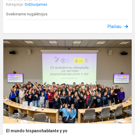
Kategorija:
Didžiuojamės
Sveikiname nugalėtojus.
Plačiau
E
m
h
y
y
El mundo hispanohablante y yo