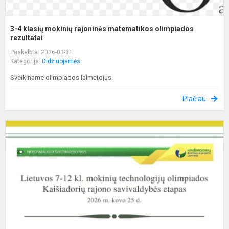
3-4 klasių mokinių rajoninės matematikos olimpiados
rezultatai
Paskelbta: 2026-03-31
Kategorija:
Didžiuojamės
Sveikiname olimpiados laimėtojus.
Plačiau
R
t
o
r