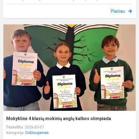
Plačiau
M
4
k
m
a
k
o
Mokyklinė 4 klasių mokinių anglų kalbos olimpiada
Paskelbta: 2026-05-07
Kategorija:
Didžiuojamės