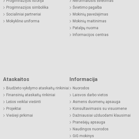
Progimnazijos istorija
Neformalusis švietimas
Progimnazijos simbolika
Švietimo pagalba
Socialiniai partneriai
Mokinių pavežėjimas
Mokyklinė uniforma
Mokinių maitinimas
Patalpų nuoma
Informacijos centras
Ataskaitos
Informacija
Biudžeto vykdymo ataskaitų rinkiniai
Nuorodos
Finansinių ataskaitų rinkiniai
Laisvos darbo vietos
Lėšos veiklai viešinti
Asmens duomenų apsauga
Projektai
Konsultavimasis su visuomene
Viešieji pirkimai
Dažniausiai užduodami klausimai
Pranešėjų apsauga
Naudingos nuorodos
GiG mokinys