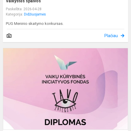
Vaikystės spalvos
Paskelbta: 2026-04-28
Kategorija:
Didžiuojamės
PUG Meninio skaitymo konkursas.
Plačiau
R
v
ir
i
p
„
Žv