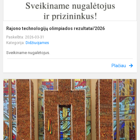
Rajono technologijų olimpiados rezultatai'2026
Paskelbta: 2026-03-31
Kategorija:
Didžiuojamės
Sveikiname nugalėtojus.
Plačiau
N
k
„
i
ž