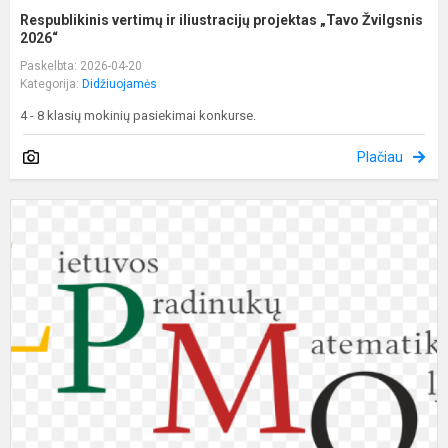
Respublikinis vertimų ir iliustracijų projektas „Tavo Žvilgsnis
2026“
Paskelbta: 2026-04-20
Kategorija:
Didžiuojamės
4 - 8 klasių mokinių pasiekimai konkurse.
Plačiau
3
4
k
m
r
m
o
r