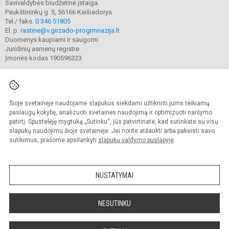
Savivaldybės biudžetinė įstaiga.
Paukštininkų g. 5, 56166 Kaišiadorys
Tel./ faks.
0 346 51805
El. p.
rastine@v.girzado-progimnazija.lt
Duomenys kaupiami ir saugomi
Juridinių asmenų registre
Įmonės kodas 190596323
Šioje svetainėje naudojame slapukus siekdami užtikrinti jums teikiamų
© 2020. Kaišiadorių Vaclovo Giržado progimnazija. Visos teisės saugomos.
Kopijuoti turinį be raštiško gimnazijos sutikimo griežtai draudžiama.
paslaugų kokybę, analizuoti svetainės naudojimą ir optimizuoti naršymo
patirtį. Spustelėję mygtuką „Sutinku“, jūs patvirtinate, kad sutinkate su visų
Prieinamumo paraiška
Slapukų valdymas
slapukų naudojimu šioje svetainėje. Jei norite atšaukti arba pakeisti savo
sutikimus, prašome apsilankyti
slapukų valdymo puslapyje
.
Sumanus būdas atnaujinti
mokyklos interneto
svetainę
NUSTATYMAI
NESUTINKU