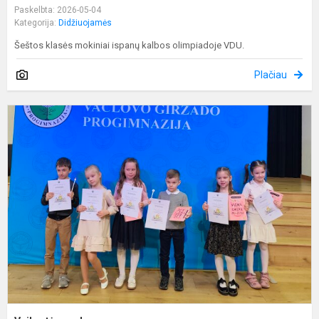
Paskelbta: 2026-05-04
Kategorija:
Didžiuojamės
Šeštos klasės mokiniai ispanų kalbos olimpiadoje VDU.
Plačiau
V
s