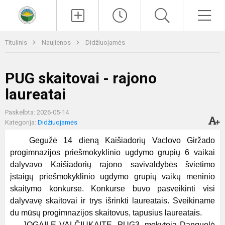
Paieška
Men
Titulinis
Naujienos
Didžiuojamės
PUG skaitovai - rajono
laureatai
Paskelbta: 2026-05-14
Kategorija:
Didžiuojamės
Gegužė 14 dieną Kaišiadorių Vaclovo Giržado
progimnazijos priešmokyklinio ugdymo grupių 6 vaikai
dalyvavo Kaišiadorių rajono savivaldybės švietimo
įstaigų priešmokyklinio ugdymo grupių vaikų meninio
skaitymo konkurse. Konkurse buvo pasveikinti visi
dalyvavę skaitovai ir trys išrinkti laureatais. Sveikiname
du mūsų progimnazijos skaitovus, tapusius laureatais.
JOGAILĘ VALČIUKAITĘ, PUG3, mokytoja Danguolė