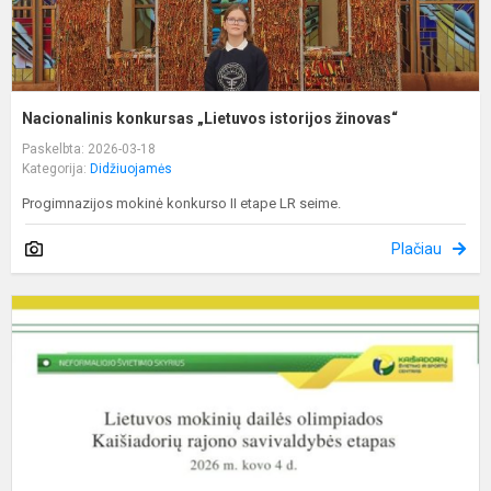
Nacionalinis konkursas „Lietuvos istorijos žinovas“
Paskelbta: 2026-03-18
Kategorija:
Didžiuojamės
Progimnazijos mokinė konkurso II etape LR seime.
Plačiau
D
o
r
e