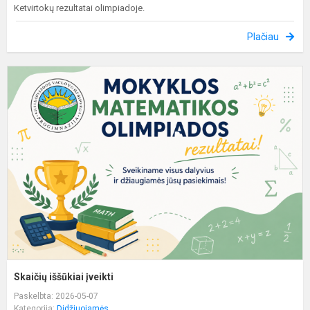
Ketvirtokų rezultatai olimpiadoje.
Plačiau
S
i
į
Skaičių iššūkiai įveikti
Paskelbta: 2026-05-07
Kategorija:
Didžiuojamės