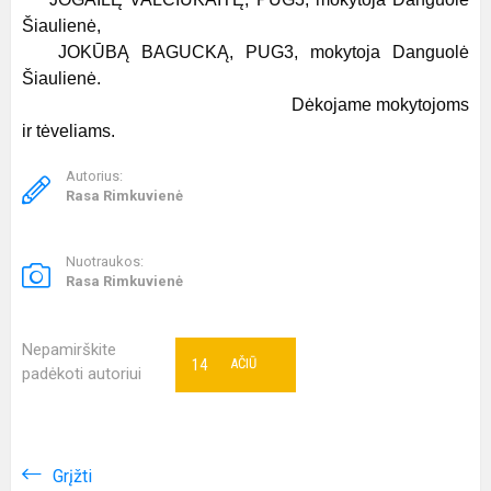
Šiaulienė,
JOKŪBĄ BAGUCKĄ, PUG3, mokytoja Danguolė
Šiaulienė.
Dėkojame mokytojoms
ir tėveliams.
Autorius:
Rasa Rimkuvienė
Nuotraukos:
Rasa Rimkuvienė
Nepamirškite
14
AČIŪ
padėkoti autoriui
Grįžti