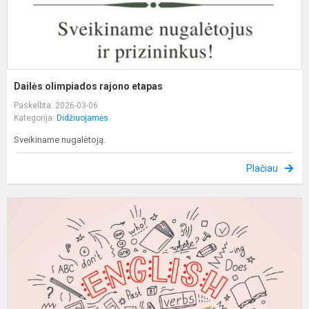
Dailės olimpiados rajono etapas
Paskelbta: 2026-03-06
Kategorija:
Didžiuojamės
Sveikiname nugalėtoją.
Plačiau
R
a
k
5
8
k
o