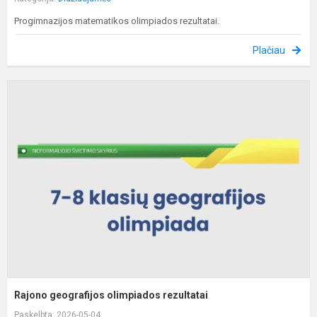
Progimnazijos matematikos olimpiados rezultatai.
Plačiau
R
g
o
r
Rajono geografijos olimpiados rezultatai
Paskelbta: 2026-05-04