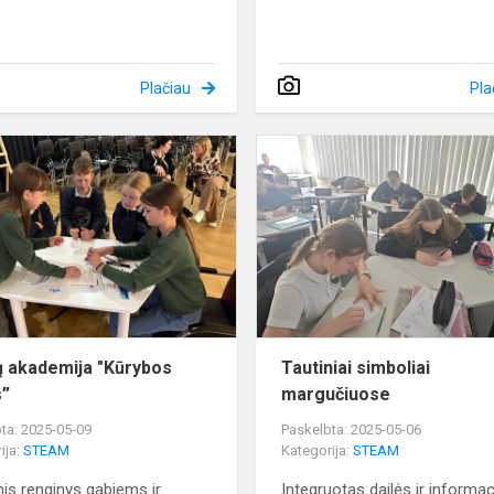
Plačiau
Pla
Tyrėjų
akademija
"Kūrybos
kodas”
ų akademija "Kūrybos
Tautiniai simboliai
s”
margučiuose
ta: 2025-05-09
Paskelbta: 2025-05-06
ija:
STEAM
Kategorija:
STEAM
nis renginys gabiems ir
Integruotas dailės ir informac