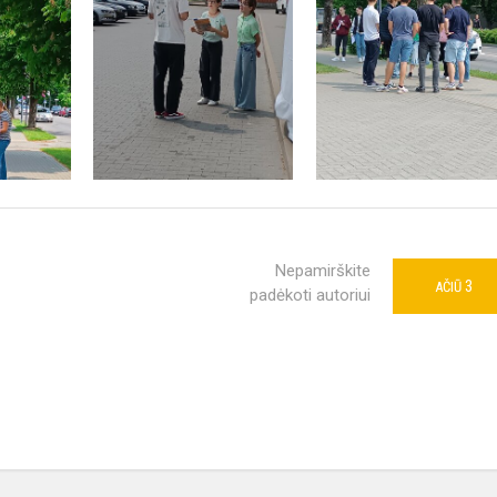
Nepamirškite
3
AČIŪ
padėkoti autoriui