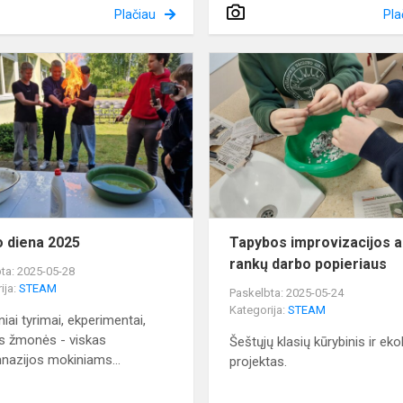
Plačiau
Pla
Tyrėjo
diena
s
2025
o diena 2025
Tapybos improvizacijos a
rankų darbo popieriaus
ta: 2025-05-28
ija:
STEAM
Paskelbta: 2025-05-24
Kategorija:
STEAM
iai tyrimai, ekperimentai,
s žmonės - viskas
Šeštųjų klasių kūrybinis ir eko
nazijos mokiniams...
projektas.