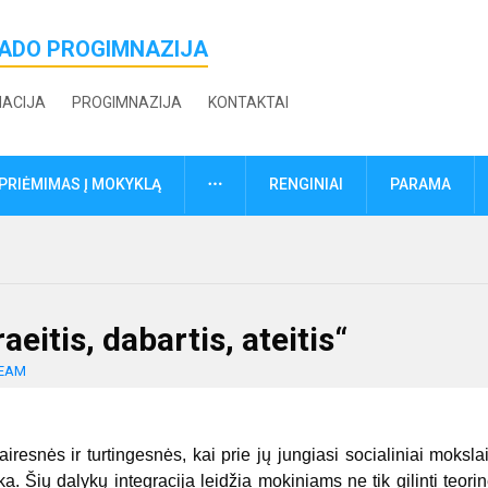
ŽADO PROGIMNAZIJA
MACIJA
PROGIMNAZIJA
KONTAKTAI
DAUGIAU
PRIĖMIMAS Į MOKYKLĄ
RENGINIAI
PARAMA
eitis, dabartis, ateitis“
EAM
nės ir turtingesnės, kai prie jų jungiasi socialiniai moksla
ika. Šių dalykų integracija leidžia mokiniams ne tik gilinti teori