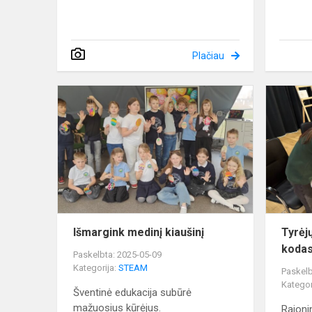
Plačiau
Išmargink
medinį
kiaušinį
Išmargink medinį kiaušinį
Tyrėj
koda
Paskelbta: 2025-05-09
Kategorija:
STEAM
Paskelb
Kategor
Šventinė edukacija subūrė
mažuosius kūrėjus.
Rajoni