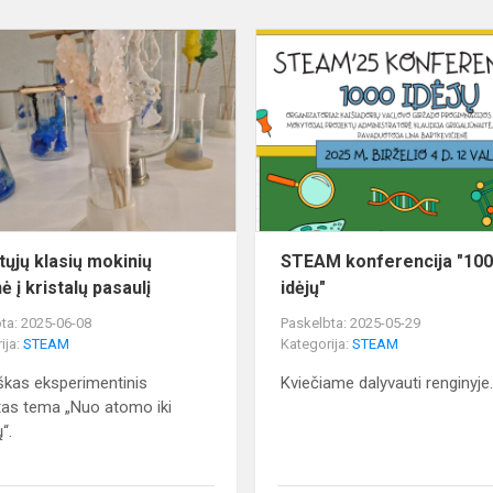
Aštuntųjų
klasių
mokinių
kelionė
į
kristalų
pasaulį
tųjų klasių mokinių
STEAM konferencija "10
ė į kristalų pasaulį
idėjų"
ta: 2025-06-08
Paskelbta: 2025-05-29
ija:
STEAM
Kategorija:
STEAM
škas eksperimentinis
Kviečiame dalyvauti renginyje
tas tema „Nuo atomo iki
ų“.