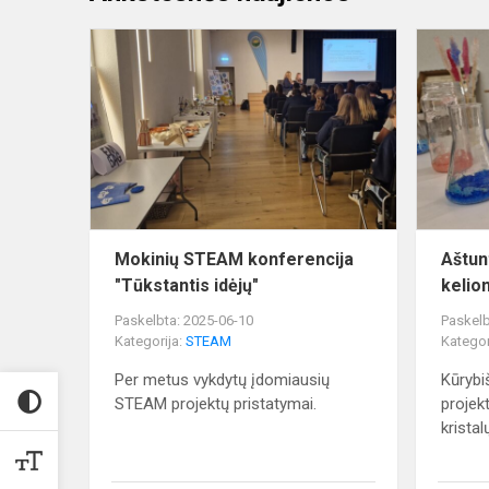
Mokinių
STEAM
konferencija
"Tūkstantis
idėjų"
Mokinių STEAM konferencija
Aštun
"Tūkstantis idėjų"
kelion
Paskelbta: 2025-06-10
Paskelb
Kategorija:
STEAM
Kategor
Per metus vykdytų įdomiausių
Kūrybi
STEAM projektų pristatymai.
projek
kristal