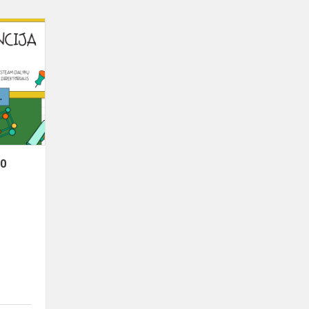
STEAM
konferencija
"1000
idėjų"
00
.