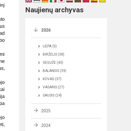
inį
Naujienų archyvas
sto
ius
2026
kad
rbo
LIEPA (5)
ami
BIRŽELIS (38)
 ne
GEGUŽĖ (43)
us,
BALANDIS (39)
KOVAS (37)
ojo
VASARIS (27)
kai
SAUSIS (24)
ija
mpa
2025
ėjo
ti,
2024