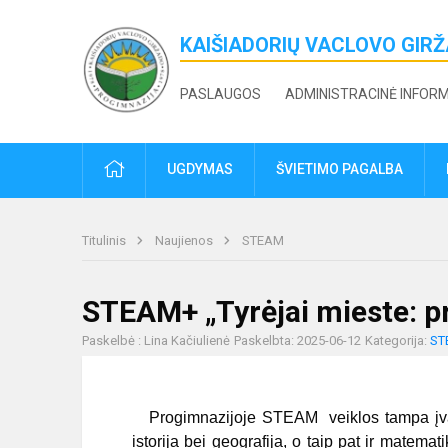
KAIŠIADORIŲ VACLOVO GIR
PASLAUGOS
ADMINISTRACINĖ INFOR
PRADŽIA
UGDYMAS
ŠVIETIMO PAGALBA
Titulinis
Naujienos
STEAM
STEAM+ „Tyrėjai mieste: pra
Paskelbė : Lina Kačiulienė
Paskelbta: 2025-06-12
Kategorija:
ST
Progimnazijoje STEAM veiklos tampa įvaires
istorija bei geografija, o taip pat ir matemat