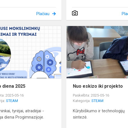
Plačiau
Pla
Tyrėjo
diena
2025
o diena 2025
Nuo eskizo iki projekto
ta: 2025-05-16
Paskelbta: 2025-05-16
ija:
STEAM
Kategorija:
STEAM
inkai, tyrėjai, atradėjai -
Kūrybiškumo ir technologijų
ga diena Progimnazijoje.
sintezė.