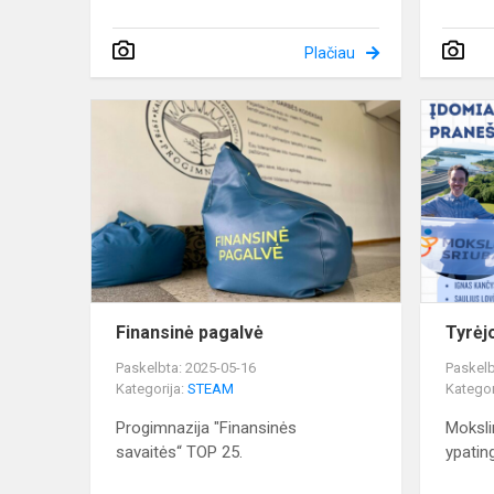
Plačiau
Finansinė
pagalvė
Finansinė pagalvė
Tyrėj
Paskelbta: 2025-05-16
Paskelb
Kategorija:
STEAM
Kategor
Progimnazija "Finansinės
Mokslin
savaitės“ TOP 25.
ypatin