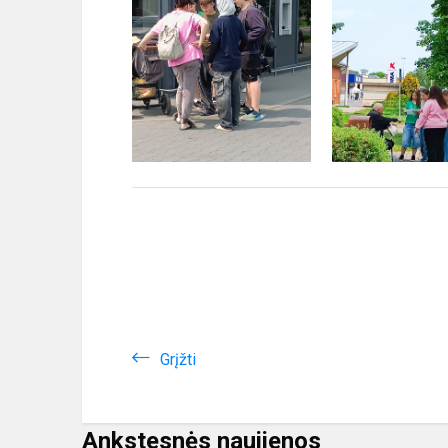
Grįžti
Ankstesnės naujienos