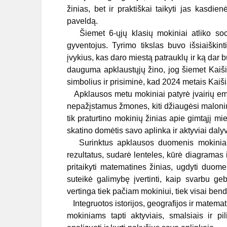
žinias, bet ir praktiškai taikyti jas kasdie
paveldą.
Šiemet 6-ųjų klasių mokiniai atliko soci
gyventojus. Tyrimo tikslas buvo išsiaiškint
įvykius, kas daro miestą patrauklų ir ką dar b
dauguma apklaustųjų žino, jog šiemet Kaiši
simbolius ir prisiminė, kad 2024 metais Kaiš
Apklausos metu mokiniai patyrė įvairių emoc
nepažįstamus žmones, kiti džiaugėsi maloniu
tik praturtino mokinių žinias apie gimtąjį mi
skatino domėtis savo aplinka ir aktyviai da
Surinktus apklausos duomenis mokiniai t
rezultatus, sudarė lenteles, kūrė diagramas ir
pritaikyti matematines žinias, ugdyti duom
suteikė galimybę įvertinti, kaip svarbu gebė
vertinga tiek pačiam mokiniui, tiek visai be
Integruotos istorijos, geografijos ir matema
mokiniams tapti aktyviais, smalsiais ir pi