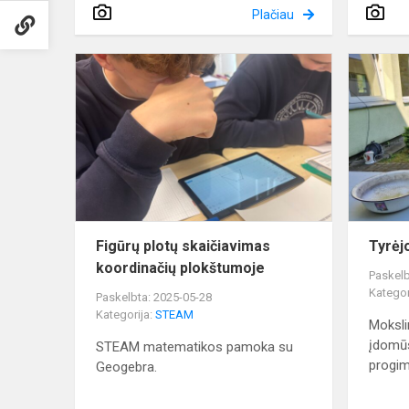
Plačiau
Figūrų
plotų
skaičiavima
koordinačių
plokštumoje
Figūrų plotų skaičiavimas
Tyrėj
koordinačių plokštumoje
Paskelb
Kategor
Paskelbta: 2025-05-28
Kategorija:
STEAM
Mokslin
įdomū
STEAM matematikos pamoka su
progim
Geogebra.