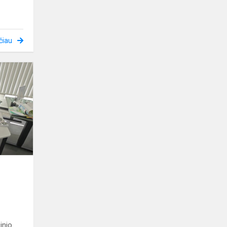
čiau
Tautiniai
simboliai
margučiuose
inio