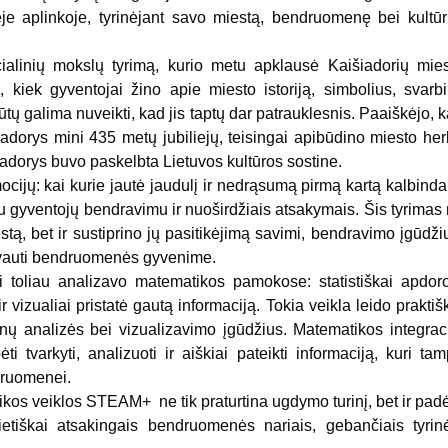
nėje aplinkoje, tyrinėjant savo miestą, bendruomenę bei kultūr
alinių mokslų tyrimą, kurio metu apklausė Kaišiadorių mie
i, kiek gyventojai žino apie miesto istoriją, simbolius, svarb
ūtų galima nuveikti, kad jis taptų dar patrauklesnis. Paaiškėjo, 
adorys mini 435 metų jubiliejų, teisingai apibūdino miesto he
iadorys buvo paskelbta Lietuvos kultūros sostine.
ijų: kai kurie jautė jaudulį ir nedrąsumą pirmą kartą kalbind
 gyventojų bendravimu ir nuoširdžiais atsakymais. Šis tyrimas
estą, bet ir sustiprino jų pasitikėjimą savimi, bendravimo įgūdži
lyvauti bendruomenės gyvenime.
oliau analizavo matematikos pamokose: statistiškai apdor
 vizualiai pristatė gautą informaciją. Tokia veikla leido praktiš
enų analizės bei vizualizavimo įgūdžius. Matematikos integrac
ti tvarkyti, analizuoti ir aiškiai pateikti informaciją, kuri ta
ndruomenei.
tikos veiklos STEAM+ ne tik praturtina ugdymo turinį, bet ir pad
lietiškai atsakingais bendruomenės nariais, gebančiais tyrinė